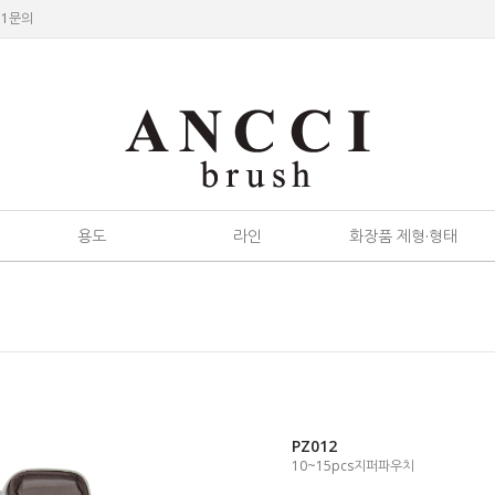
:1문의
용도
라인
화장품 제형·형태
PZ012
10~15pcs지퍼파우치