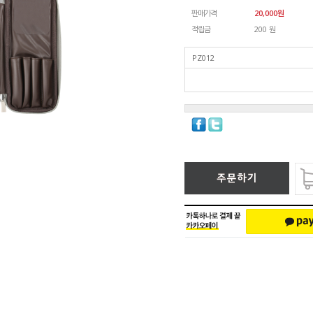
판매가격
20,000
원
적립금
200 원
PZ012