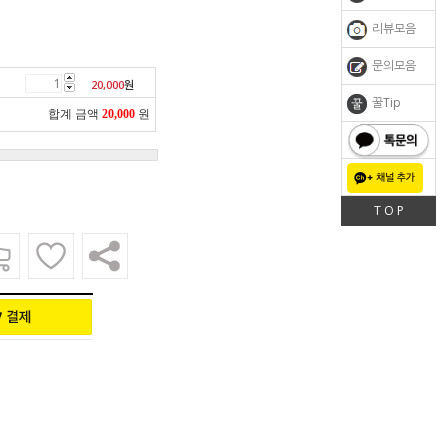
리뷰모음
문의모음
20,000
원
꿀Tip
합계 금액
20,000
원
톡문의
T O P