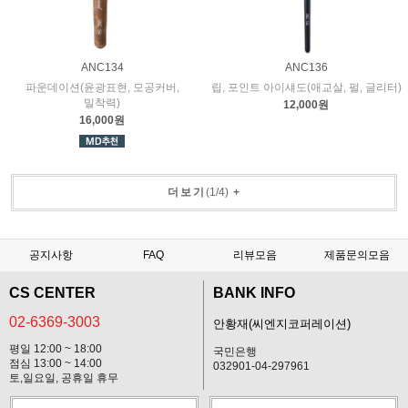
ANC134
ANC136
파운데이션(윤광표현, 모공커버,
립, 포인트 아이섀도(애교살, 펄, 글리터)
밀착력)
12,000원
16,000원
더보기
(
1
/
4
)
+
공지사항
FAQ
리뷰모음
제품문의모음
CS CENTER
BANK INFO
02-6369-3003
안황재(씨엔지코퍼레이션)
평일 12:00 ~ 18:00
국민은행
점심 13:00 ~ 14:00
032901-04-297961
토,일요일, 공휴일 휴무