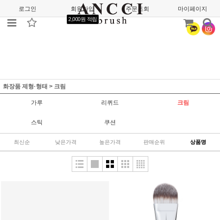
로그인
회원가입
주문조회
마이페이지
2,000원 적립
화장품 제형·형태
>
크림
가루
리퀴드
크림
스틱
쿠션
최신순
낮은가격
높은가격
판매순위
상품명