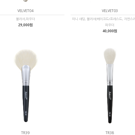
VELVET04
VELVET03
블러셔,파우더
미니 섀딩, 블러셔(베이크드/프레스드, 자연스러
29,000원
파우더
40,000원
TR39
TR38