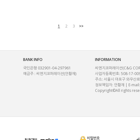
1
2
3
>>
BANK INFO
INFORMATION
국민은행 032901-04-297961
씨엔지코퍼레이션(C&G CORP.) |
예금주 : 씨엔지코퍼레이션(안황재)
사업자등록번호: 508-17-00
주소: 서울시 마포구 와우산로29
정보책임자: 안황재 | E-mail
Copyright©All rights rese