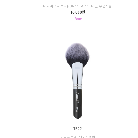
미니 파우더 브러쉬(루스/프레스드 타입, 부분사용)
16,000원
TR22
미니 파우더, 섀딩 브러쉬