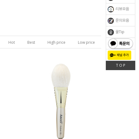
리뷰모음
문의모음
꿀Tip
Hot
Best
High price
Low price
톡문의
T O P