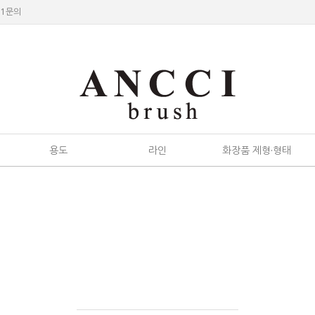
:1문의
용도
라인
화장품 제형·형태