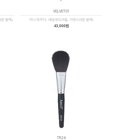
VELVET01
운 발색),
미니 파우더, 섀딩(부드러움, 자연스러운 발색)
43,000원
TR24