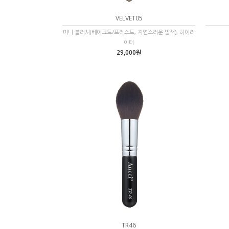
VELVET05
미니 블러셔(베이크드/프레스드, 자연스러운 발색), 하이라
이터
29,000원
TR46