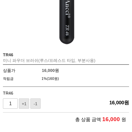
TR46
미니 파우더 브러쉬(루스/프레스드 타입, 부분사용)
상품가
16,000
원
적립금
1%(160원)
TR46
16,000
원
+1
-1
16,000
총 상품 금액
원