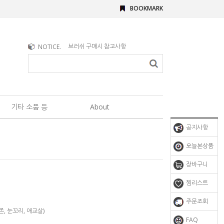
BOOKMARK
문의사항이 있을 때
NOTICE.
브러쉬 구매시 참고사항
기타 소품 등
About
공지사항
오늘본상품
장바구니
찜리스트
주문조회
, 눈꼬리, 애교살)
FAQ