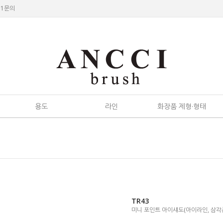
:1문의
용도
라인
화장품 제형·형태
TR43
미니 포인트 아이섀도(아이라인, 삼각존