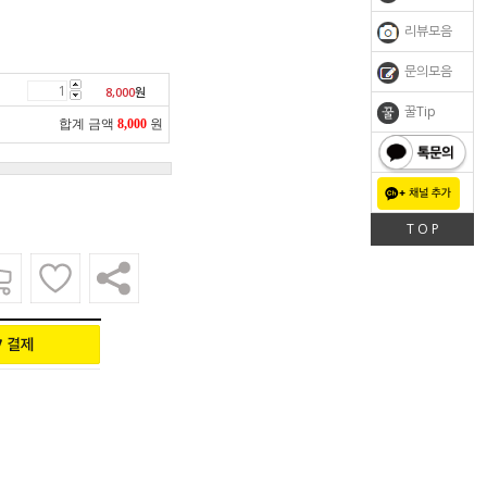
리뷰모음
문의모음
8,000
원
꿀Tip
합계 금액
8,000
원
톡문의
T O P