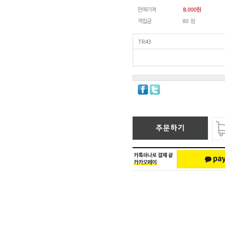
판매가격
8,000
원
적립금
80 원
TR43