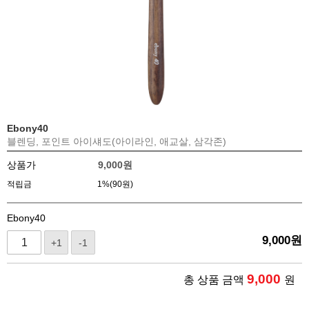
Ebony40
블렌딩, 포인트 아이섀도(아이라인, 애교살, 삼각존)
상품가
9,000
원
적립금
1%(90원)
Ebony40
9,000
원
+1
-1
9,000
총 상품 금액
원